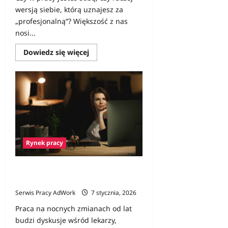
wersją siebie, którą uznajesz za
„profesjonalną”? Większość z nas
nosi...
Dowiedz
Dowiedz się więcej
się
więcej
o
Maski
w
miejscu
pracy
–
kim
jesteś,
kiedy
jesteś
Rynek pracy
„profesjonalny”?
Czy praca nocna skraca życie?
Nocne zmiany a badania
Serwis Pracy AdWork
7 stycznia, 2026
Praca na nocnych zmianach od lat
budzi dyskusje wśród lekarzy,