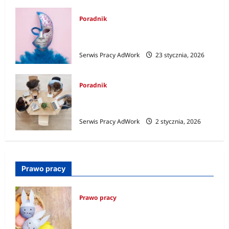
Poradnik
Maski w miejscu pracy – kim jesteś,
kiedy jesteś „profesjonalny”?
Serwis Pracy AdWork
23 stycznia, 2026
Poradnik
„No meeting days” – czyli dni bez
spotkań a produktywność
Serwis Pracy AdWork
2 stycznia, 2026
Prawo pracy
Prawo pracy
Czy Wielki Piątek jest dniem wolnym
od pracy?