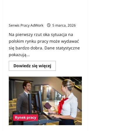
dobrze w statystykach.
Rzeczywistość bywa bardziej
skomplikowana
Serwis Pracy AdWork
5 marca, 2026
Na pierwszy rzut oka sytuacja na
polskim rynku pracy może wydawać
się bardzo dobra. Dane statystyczne
pokazują...
Dowiedz
Dowiedz się więcej
się
więcej
o
Rynek
pracy
w
Polsce
wygląda
dobrze
w
statystykach.
Rzeczywistość
Rynek pracy
bywa
bardziej
skomplikowana