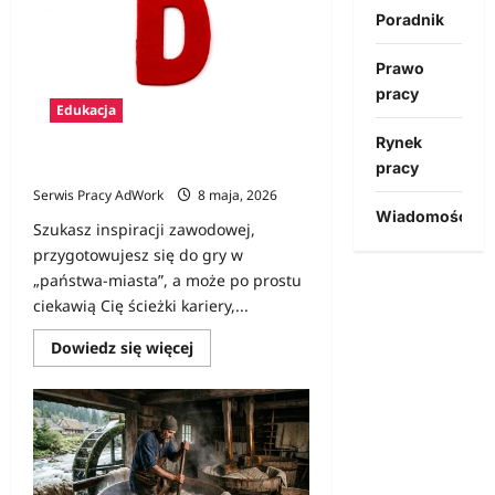
Poradnik
Prawo
pracy
Edukacja
Rynek
pracy
Zawody na D
Serwis Pracy AdWork
8 maja, 2026
Wiadomości
Szukasz inspiracji zawodowej,
przygotowujesz się do gry w
„państwa-miasta”, a może po prostu
ciekawią Cię ścieżki kariery,...
Dowiedz
Dowiedz się więcej
się
więcej
o
Zawody
na
D