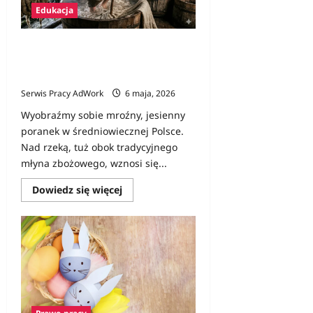
Edukacja
Ginące zawody w Polsce: Kim był
folusznik i dlaczego jego praca była
warta fortunę?
Serwis Pracy AdWork
6 maja, 2026
Wyobraźmy sobie mroźny, jesienny
poranek w średniowiecznej Polsce.
Nad rzeką, tuż obok tradycyjnego
młyna zbożowego, wznosi się...
Dowiedz
Dowiedz się więcej
się
więcej
o
Ginące
zawody
w
Polsce:
Kim
był
folusznik
i
dlaczego