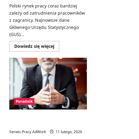
Polski rynek pracy coraz bardziej
zależy od zatrudnienia pracowników
z zagranicy. Najnowsze dane
Głównego Urzędu Statystycznego
(GUS)...
Dowiedz
Dowiedz się więcej
się
więcej
o
Cudzoziemcy
w
polskiej
gospodarce
–
rosnąca
rola
pracowników
z
Poradnik
zagranicy
Jak zostać politykiem – od czego
zacząć?
Serwis Pracy AdWork
11 lutego, 2026