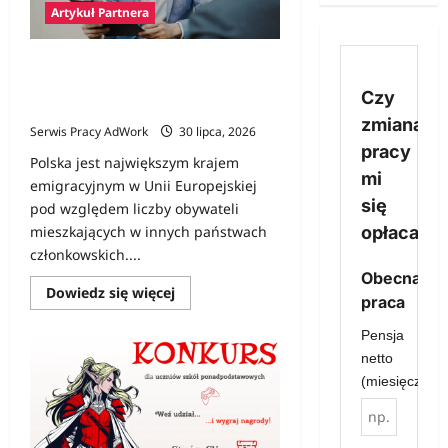
Artykuł Partnera
Polski prawnik w Niemczech – jak
znaleźć specjalistę i kiedy jego
Czy
pomoc jest niezbędna?
zmiana
Serwis Pracy AdWork
30 lipca, 2026
pracy
Polska jest największym krajem
mi
emigracyjnym w Unii Europejskiej
się
pod względem liczby obywateli
opłaca?
mieszkających w innych państwach
członkowskich....
Obecna
Dowiedz
Dowiedz się więcej
praca
się
więcej
o
Pensja
Polski
netto
prawnik
w
(miesięcznie)
Niemczech
–
jak
znaleźć
specjalistę