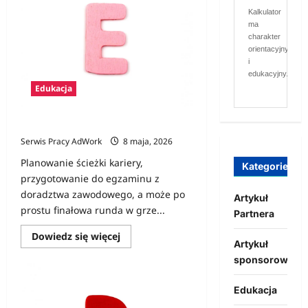
F
Kalkulator
ma
charakter
orientacyjny
i
edukacyjny.
Edukacja
Zawody na E
Serwis Pracy AdWork
8 maja, 2026
Planowanie ścieżki kariery,
Kategorie
przygotowanie do egzaminu z
doradztwa zawodowego, a może po
Artykuł
prostu finałowa runda w grze...
Partnera
Dowiedz
Dowiedz się więcej
Artykuł
się
więcej
sponsorowany
o
Zawody
na
Edukacja
E