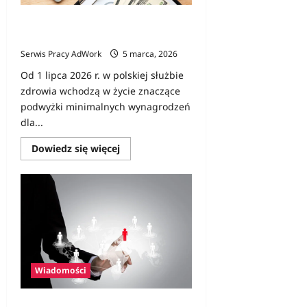
Podwyżki płac w ochronie zdrowia
od lipca 2026 – kto ile zarobi?
Serwis Pracy AdWork
5 marca, 2026
Od 1 lipca 2026 r. w polskiej służbie
zdrowia wchodzą w życie znaczące
podwyżki minimalnych wynagrodzeń
dla...
Dowiedz
Dowiedz się więcej
się
więcej
o
Podwyżki
płac
w
ochronie
zdrowia
od
lipca
2026
–
Wiadomości
kto
ile
zarobi?
Rynek pracy w Polsce wygląda