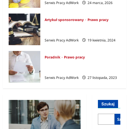
Serwis Pracy AdWork
24 marca, 2026
Artykuł sponsorowany
Prawo pracy
Prawo pracy – w czym może pomóc
nam prawnik?
Serwis Pracy AdWork
19 kwietnia, 2024
Poradnik
Prawo pracy
Jak napisać skuteczne
wypowiedzenie umowy o pracę?
Serwis Pracy AdWork
27 listopada, 2023
Szukaj
Szukaj