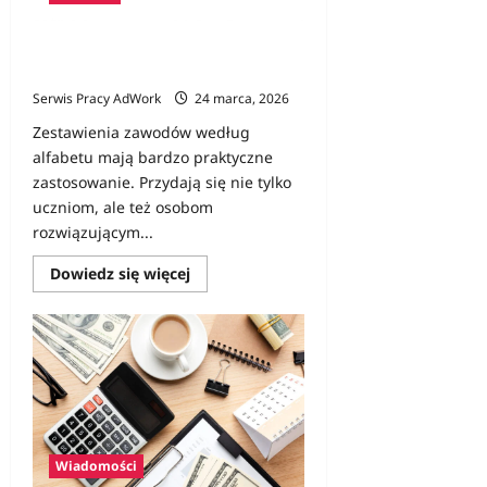
Zawody na C – lista zawodów z
opisami
Serwis Pracy AdWork
24 marca, 2026
Zestawienia zawodów według
alfabetu mają bardzo praktyczne
zastosowanie. Przydają się nie tylko
uczniom, ale też osobom
rozwiązującym...
Dowiedz
Dowiedz się więcej
się
więcej
o
Zawody
na
C
–
lista
zawodów
z
opisami
Wiadomości