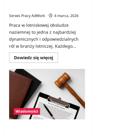
Praca na lotnisku – Jak wygląda
rekrutacja?
Serwis Pracy AdWork
4 marca, 2026
Praca w lotniskowej obsłudze
naziemnej to jedna z najbardziej
dynamicznych i odpowiedzialnych
ról w branży lotniczej. Każdego...
Dowiedz
Dowiedz się więcej
się
więcej
o
Praca
na
lotnisku
–
Jak
wygląda
rekrutacja?
Wiadomości
Reforma Państwowej Inspekcji
Pracy wraca do Sejmu — jakie