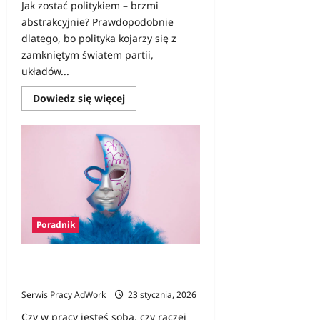
Jak zostać politykiem – brzmi
abstrakcyjnie? Prawdopodobnie
dlatego, bo polityka kojarzy się z
zamkniętym światem partii,
układów...
Dowiedz
Dowiedz się więcej
się
więcej
o
Jak
zostać
politykiem
–
od
czego
zacząć?
Poradnik
Maski w miejscu pracy – kim jesteś,
kiedy jesteś „profesjonalny”?
Serwis Pracy AdWork
23 stycznia, 2026
Czy w pracy jesteś sobą, czy raczej