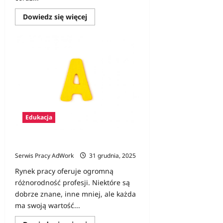
Dowiedz
Dowiedz się więcej
się
więcej
o
„No
meeting
days”
–
czyli
dni
bez
spotkań
a
produktywność
Edukacja
Zawód na A – lista z opisami
Serwis Pracy AdWork
31 grudnia, 2025
Rynek pracy oferuje ogromną
różnorodność profesji. Niektóre są
dobrze znane, inne mniej, ale każda
ma swoją wartość...