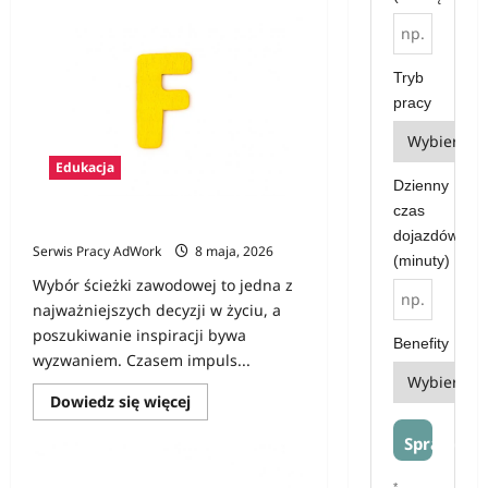
Konkurs
Gamer
CV
–
pierwszy
Tryb
krok
na
pracy
rynku
pracy
i
szansa
Edukacja
na
Dzienny
atrakcyjne
nagrody
czas
Zawody na F
dojazdów
Serwis Pracy AdWork
8 maja, 2026
(minuty)
Wybór ścieżki zawodowej to jedna z
najważniejszych decyzji w życiu, a
poszukiwanie inspiracji bywa
Benefity
wyzwaniem. Czasem impuls...
Dowiedz
Dowiedz się więcej
się
więcej
Sprawdź
o
Zawody
na
*