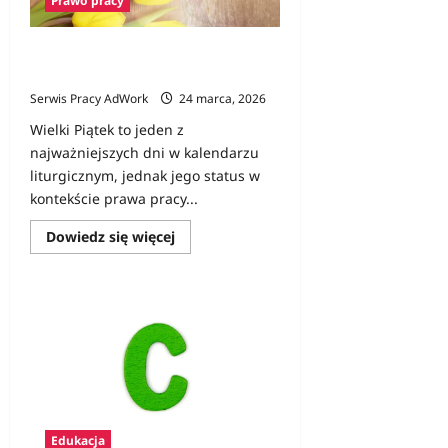
Prawo pracy
jego
praca
była
warta
Czy Wielki Piątek jest dniem wolnym
fortunę?
od pracy?
Serwis Pracy AdWork
24 marca, 2026
Wielki Piątek to jeden z
najważniejszych dni w kalendarzu
liturgicznym, jednak jego status w
kontekście prawa pracy...
Dowiedz
Dowiedz się więcej
się
więcej
o
Czy
Wielki
Piątek
jest
dniem
wolnym
od
pracy?
Edukacja