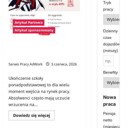
Tryb
i
kiedy
pracy
jego
pomoc
jest
Artykuł Partnera
niezbędna?
Artykuł sponsorowany
Dzienny
czas
dojazdów
Konkurs Gamer CV – pierwszy krok
(minuty)
na rynku pracy i szansa na
atrakcyjne nagrody
Serwis Pracy AdWork
3 czerwca, 2026
0
Benefity
Ukończenie szkoły
ponadpodstawowej to dla wielu
moment wejścia na rynek pracy.
Nowa
Absolwenci często mają uczucie
praca
wrzucenia na...
Pensja
Dowiedz
Dowiedz się więcej
się
netto
więcej
o
(miesięcznie)