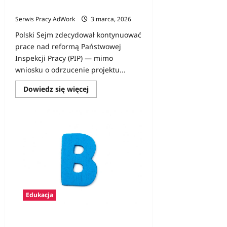
zmiany czekają rynek pracy?
Serwis Pracy AdWork
3 marca, 2026
Polski Sejm zdecydował kontynuować
prace nad reformą Państwowej
Inspekcji Pracy (PIP) — mimo
wniosku o odrzucenie projektu...
Dowiedz
Dowiedz się więcej
się
więcej
o
Reforma
Państwowej
Inspekcji
Pracy
wraca
do
Sejmu
—
jakie
zmiany
czekają
rynek
Edukacja
pracy?
Zawody na B – lista z opisami