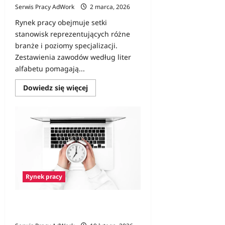
Serwis Pracy AdWork
2 marca, 2026
Rynek pracy obejmuje setki
stanowisk reprezentujących różne
branże i poziomy specjalizacji.
Zestawienia zawodów według liter
alfabetu pomagają...
Dowiedz
Dowiedz się więcej
się
więcej
o
Zawody
na
B
–
lista
z
opisami
Rynek pracy
Czym jest job sharing i dla kogo to
dobre rozwiązanie?