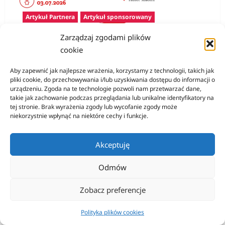
Artykuł Partnera
Artykuł sponsorowany
Zarządzaj zgodami plików
Konkurs Gamer CV – pierwszy krok na rynku
cookie
pracy i szansa na atrakcyjne nagrody
Aby zapewnić jak najlepsze wrażenia, korzystamy z technologii, takich jak
Serwis Pracy AdWork
3 czerwca, 2026
0
pliki cookie, do przechowywania i/lub uzyskiwania dostępu do informacji o
urządzeniu. Zgoda na te technologie pozwoli nam przetwarzać dane,
takie jak zachowanie podczas przeglądania lub unikalne identyfikatory na
tej stronie. Brak wyrażenia zgody lub wycofanie zgody może
niekorzystnie wpłynąć na niektóre cechy i funkcje.
Akceptuję
Odmów
Zobacz preferencje
Polityka plików cookies
Edukacja