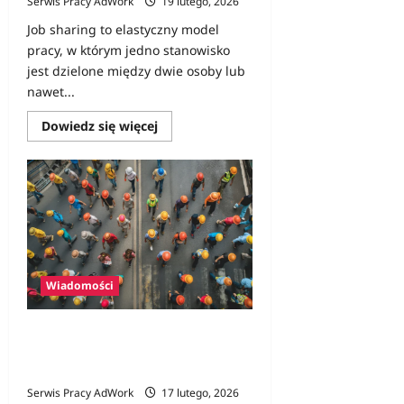
Serwis Pracy AdWork
19 lutego, 2026
Job sharing to elastyczny model
pracy, w którym jedno stanowisko
jest dzielone między dwie osoby lub
nawet...
Dowiedz
Dowiedz się więcej
się
więcej
o
Czym
jest
job
sharing
i
dla
kogo
to
dobre
Wiadomości
rozwiązanie?
Cudzoziemcy w polskiej
gospodarce – rosnąca rola
pracowników z zagranicy
Serwis Pracy AdWork
17 lutego, 2026