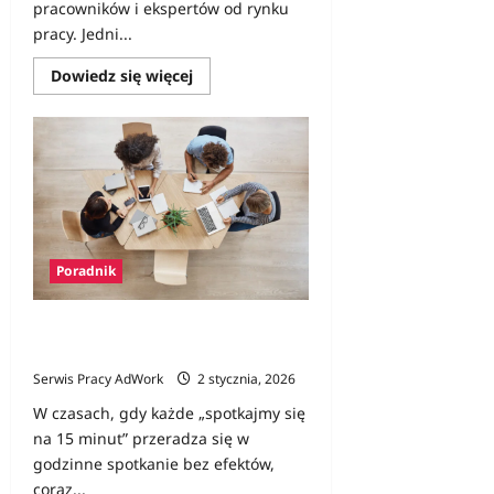
pracowników i ekspertów od rynku
pracy. Jedni...
Dowiedz
Dowiedz się więcej
się
więcej
o
Czy
praca
nocna
skraca
życie?
Nocne
zmiany
a
badania
Poradnik
„No meeting days” – czyli dni bez
spotkań a produktywność
Serwis Pracy AdWork
2 stycznia, 2026
W czasach, gdy każde „spotkajmy się
na 15 minut” przeradza się w
godzinne spotkanie bez efektów,
coraz...