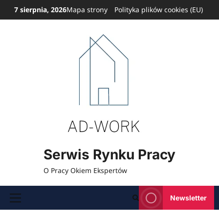
Przejdź
7 sierpnia, 2026
Mapa strony
Polityka plików cookies (EU)
do
treści
Serwis Rynku Pracy
O Pracy Okiem Ekspertów
Newsletter
Menu
główne