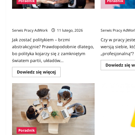
Poradnik
Poradnik
Jak zostać politykiem – od czego
Maski w miejscu 
zacząć?
kiedy jesteś „pr
Serwis Pracy AdWork
11 lutego, 2026
Serwis Pracy AdWor
Jak zostać politykiem – brzmi
Czy w pracy jeste
abstrakcyjnie? Prawdopodobnie dlatego,
wersją siebie, kt
bo polityka kojarzy się z zamkniętym
„profesjonalną”? 
światem partii, układów...
Dowiedz się w
Dowiedz
Dowiedz się więcej
się
więcej
o
Jak
zostać
politykiem
–
od
czego
zacząć?
Poradnik