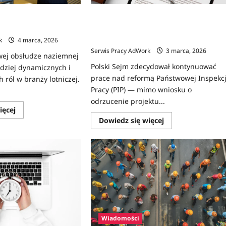
u – Jak wygląda
Reforma Państwowej Inspekcji Pracy
wraca do Sejmu — jakie zmiany czekaj
rynek pracy?
k
4 marca, 2026
Serwis Pracy AdWork
3 marca, 2026
wej obsłudze naziemnej
Polski Sejm zdecydował kontynuować
rdziej dynamicznych i
prace nad reformą Państwowej Inspekcj
 ról w branży lotniczej.
Pracy (PIP) — mimo wniosku o
odrzucenie projektu...
Dowiedz
ięcej
się
Dowiedz
Dowiedz się więcej
więcej
się
o
więcej
Praca
o
na
Reforma
lotnisku
Państwowej
–
Inspekcji
Jak
Pracy
wygląda
wraca
rekrutacja?
do
Sejmu
—
jakie
zmiany
Wiadomości
czekają
rynek