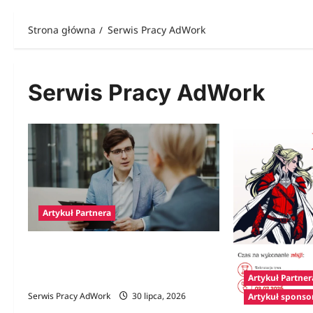
Strona główna
Serwis Pracy AdWork
Serwis Pracy AdWork
Artykuł Partnera
Polski prawnik w Niemczech – jak
znaleźć specjalistę i kiedy jego pomoc
Artykuł Partner
jest niezbędna?
Serwis Pracy AdWork
30 lipca, 2026
Artykuł spons