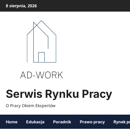
Przejdź
8 sierpnia, 2026
do
treści
Serwis Rynku Pracy
O Pracy Okiem Ekspertów
Home
Edukacja
Poradnik
Prawo pracy
Rynek p