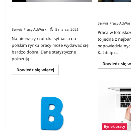
Rynek pracy w Polsce wygląda dobrze
Praca na lotnisk
w statystykach. Rzeczywistość bywa
rekrutacja?
bardziej skomplikowana
Serwis Pracy AdWor
Serwis Pracy AdWork
5 marca, 2026
Praca w lotnisko
Na pierwszy rzut oka sytuacja na
to jedna z najba
polskim rynku pracy może wydawać się
odpowiedzialnych
bardzo dobra. Dane statystyczne
Każdego...
pokazują...
Dowiedz się w
Dowiedz
Dowiedz się więcej
się
więcej
o
Rynek
pracy
w
Polsce
wygląda
dobrze
w
statystykach.
Rzeczywistość
bywa
Rynek pracy
bardziej
skomplikowana