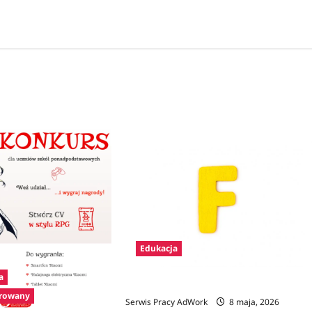
Edukacja
a
Zawody na F
orowany
Serwis Pracy AdWork
8 maja, 2026