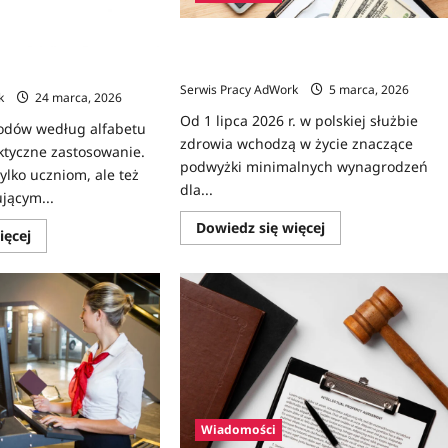
fortunę?
Podwyżki płac w ochronie zdrowia od
lipca 2026 – kto ile zarobi?
ista zawodów z opisami
Serwis Pracy AdWork
5 marca, 2026
k
24 marca, 2026
Od 1 lipca 2026 r. w polskiej służbie
odów według alfabetu
zdrowia wchodzą w życie znaczące
ktyczne zastosowanie.
podwyżki minimalnych wynagrodzeń
tylko uczniom, ale też
dla...
jącym...
Dowiedz
Dowiedz się więcej
Dowiedz
ięcej
się
się
więcej
więcej
o
o
Podwyżki
Zawody
płac
na
w
C
ochronie
–
zdrowia
lista
od
zawodów
lipca
z
2026
opisami
–
kto
ile
Wiadomości
zarobi?