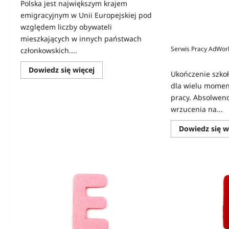
Polska jest największym krajem
Konkurs Gamer C
emigracyjnym w Unii Europejskiej pod
rynku pracy i sz
względem liczby obywateli
nagrody
mieszkających w innych państwach
Serwis Pracy AdWor
członkowskich....
0
Dowiedz
Dowiedz się więcej
Ukończenie szko
się
więcej
dla wielu momen
o
pracy. Absolwenc
Polski
prawnik
wrzucenia na...
w
Niemczech
–
Dowiedz się w
jak
znaleźć
specjalistę
i
kiedy
jego
pomoc
jest
niezbędna?