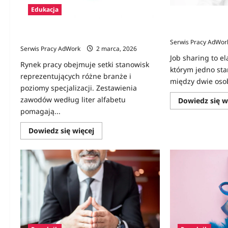
Edukacja
Czym jest job sha
dobre rozwiązan
Zawody na B – lista z opisami
Serwis Pracy AdWor
Serwis Pracy AdWork
2 marca, 2026
Job sharing to e
Rynek pracy obejmuje setki stanowisk
którym jedno sta
reprezentujących różne branże i
między dwie osob
poziomy specjalizacji. Zestawienia
zawodów według liter alfabetu
Dowiedz się w
pomagają...
Dowiedz
Dowiedz się więcej
się
więcej
o
Zawody
na
B
–
lista
z
opisami