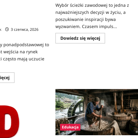
Wybór ścieżki zawodowej to jedna z
V – pierwszy krok na
najważniejszych decyzji w życiu, a
ansa na atrakcyjne
poszukiwanie inspiracji bywa
wyzwaniem. Czasem impuls...
k
3 czerwca, 2026
Dowiedz
Dowiedz się więcej
się
ły ponadpodstawowej to
więcej
o
t wejścia na rynek
Zawody
i często mają uczucie
na
F
Dowiedz
ięcej
się
więcej
o
Konkurs
Gamer
CV
–
pierwszy
krok
na
rynku
Edukacja
pracy
i
szansa