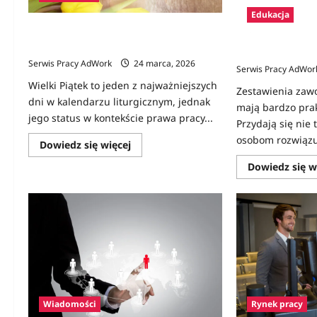
Edukacja
Czy Wielki Piątek jest dniem wolnym od
pracy?
Zawody na C – l
Serwis Pracy AdWork
24 marca, 2026
Serwis Pracy AdWor
Wielki Piątek to jeden z najważniejszych
Zestawienia zaw
dni w kalendarzu liturgicznym, jednak
mają bardzo pra
jego status w kontekście prawa pracy...
Przydają się nie 
osobom rozwiązu
Dowiedz
Dowiedz się więcej
się
więcej
Dowiedz się w
o
Czy
Wielki
Piątek
jest
dniem
wolnym
od
pracy?
Wiadomości
Rynek pracy