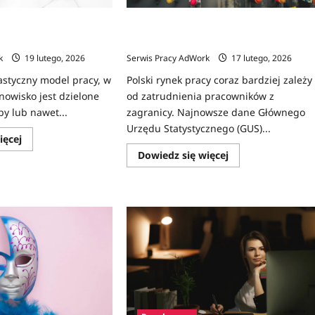
pracy?
ring i dla kogo to
Cudzoziemcy w polskiej gospodarce –
ie?
rosnąca rola pracowników z zagranicy
k
19 lutego, 2026
Serwis Pracy AdWork
17 lutego, 2026
lastyczny model pracy, w
Polski rynek pracy coraz bardziej zależy
nowisko jest dzielone
od zatrudnienia pracowników z
y lub nawet...
zagranicy. Najnowsze dane Głównego
Urzędu Statystycznego (GUS)...
Dowiedz
ięcej
się
Dowiedz
Dowiedz się więcej
więcej
się
o
więcej
Czym
o
jest
Cudzoziemcy
job
w
sharing
polskiej
i
gospodarce
dla
–
kogo
rosnąca
to
rola
dobre
pracowników
rozwiązanie?
z
zagranicy