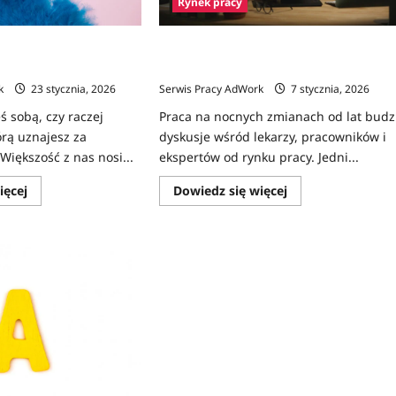
Rynek pracy
pracy – kim jesteś,
Czy praca nocna skraca życie? Nocne
ofesjonalny”?
zmiany a badania
k
23 stycznia, 2026
Serwis Pracy AdWork
7 stycznia, 2026
ś sobą, czy raczej
Praca na nocnych zmianach od lat budz
órą uznajesz za
dyskusje wśród lekarzy, pracowników i
Większość z nas nosi...
ekspertów od rynku pracy. Jedni...
Dowiedz
Dowiedz
ięcej
Dowiedz się więcej
się
się
więcej
więcej
o
o
Maski
Czy
w
praca
miejscu
nocna
pracy
skraca
–
życie?
kim
Nocne
jesteś,
zmiany
kiedy
a
jesteś
badania
„profesjonalny”?