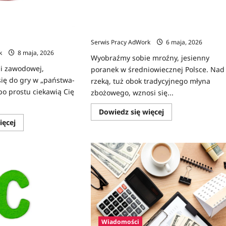
na
Ginące zawody w Polsce: Kim był
atrakcyjne
folusznik i dlaczego jego praca była
nagrody
warta fortunę?
Serwis Pracy AdWork
6 maja, 2026
k
8 maja, 2026
Wyobraźmy sobie mroźny, jesienny
ji zawodowej,
poranek w średniowiecznej Polsce. Nad
ię do gry w „państwa-
rzeką, tuż obok tradycyjnego młyna
po prostu ciekawią Cię
zbożowego, wznosi się...
Dowiedz
Dowiedz się więcej
się
Dowiedz
ięcej
więcej
się
o
więcej
Ginące
o
zawody
Zawody
w
na
Polsce:
D
Kim
był
folusznik
i
dlaczego
jego
praca
była
Wiadomości
warta