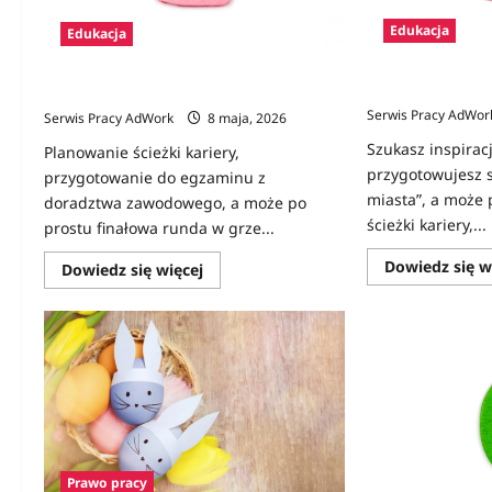
Edukacja
Edukacja
Zawody na D
Zawody na E
Serwis Pracy AdWor
Serwis Pracy AdWork
8 maja, 2026
Szukasz inspirac
Planowanie ścieżki kariery,
przygotowujesz s
przygotowanie do egzaminu z
miasta”, a może 
doradztwa zawodowego, a może po
ścieżki kariery,...
prostu finałowa runda w grze...
Dowiedz się w
Dowiedz
Dowiedz się więcej
się
więcej
o
Zawody
na
E
Prawo pracy