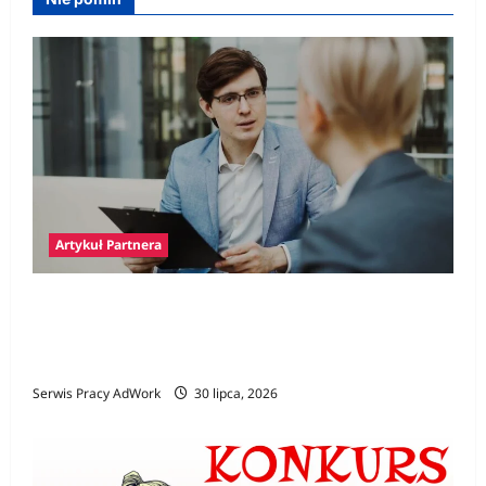
Artykuł Partnera
Polski prawnik w Niemczech – jak znaleźć
specjalistę i kiedy jego pomoc jest
niezbędna?
Serwis Pracy AdWork
30 lipca, 2026