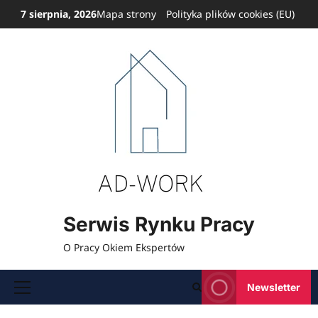
Przejdź
7 sierpnia, 2026
Mapa strony
Polityka plików cookies (EU)
do
treści
Serwis Rynku Pracy
O Pracy Okiem Ekspertów
Newsletter
Menu
główne