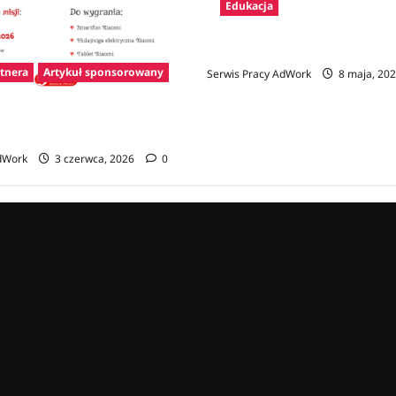
Edukacja
Zawody na F
rtnera
Artykuł sponsorowany
Serwis Pracy AdWork
8 maja, 20
er CV – pierwszy krok na
i szansa na atrakcyjne nagrody
dWork
3 czerwca, 2026
0