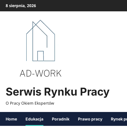
Przejdź
8 sierpnia, 2026
do
treści
Serwis Rynku Pracy
O Pracy Okiem Ekspertów
Home
Edukacja
Poradnik
Prawo pracy
Rynek p