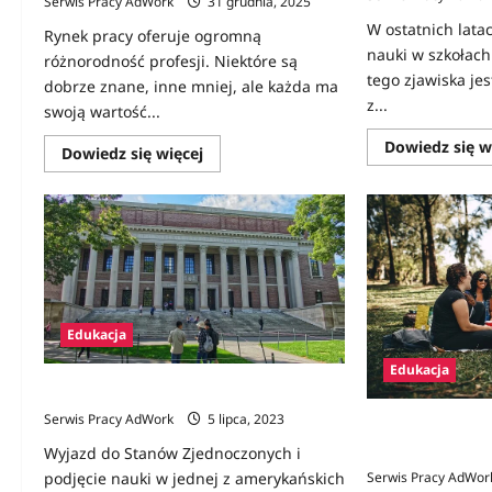
Serwis Pracy AdWork
31 grudnia, 2025
W ostatnich lata
Rynek pracy oferuje ogromną
nauki w szkołac
różnorodność profesji. Niektóre są
tego zjawiska jes
dobrze znane, inne mniej, ale każda ma
z...
swoją wartość...
Dowiedz się w
Dowiedz
Dowiedz się więcej
się
więcej
o
Zawód
na
A
–
lista
z
opisami
Edukacja
Edukacja
Studia w USA – przewodnik od A do Z
Serwis Pracy AdWork
5 lipca, 2023
Czy warto iść na
kraj wybrać?
Wyjazd do Stanów Zjednoczonych i
Serwis Pracy AdWor
podjęcie nauki w jednej z amerykańskich