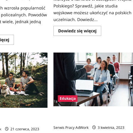
Polskiego? Sprawdź, jakie studia
ch wzrosła popularność
wojskowe możesz ukończyć na polskich
h policealnych. Powodów
uczelniach. Dowiedz...
t wiele, jednak jedną
Dowiedz
Dowiedz się więcej
się
więcej
Dowiedz
ięcej
o
się
Jak
więcej
się
o
dostać
Czy
na
warto
studia
iść
wojskowe
do
(mundurowe)?
szkoły
policealnej?
Plusy
i
minusy!
Edukacja
Immersja i CLIL – czy są skuteczne w
 studia za granicą? Jaki
nauce języków?
Serwis Pracy AdWork
3 kwietnia, 2023
k
21 czerwca, 2023