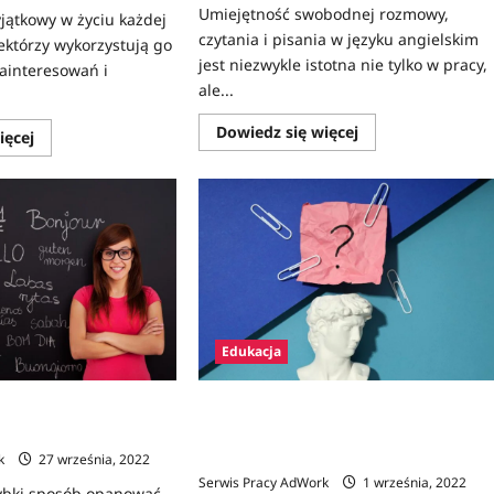
Umiejętność swobodnej rozmowy,
yjątkowy w życiu każdej
czytania i pisania w języku angielskim
ektórzy wykorzystują go
jest niezwykle istotna nie tylko w pracy,
ainteresowań i
ale...
Dowiedz
Dowiedz się więcej
Dowiedz
ięcej
się
się
więcej
więcej
o
o
Immersja
Czy
i
warto
CLIL
iść
–
na
czy
studia
są
za
skuteczne
granicą?
w
Jaki
nauce
kraj
języków?
wybrać?
Edukacja
zyć się języka obcego?
Jaki kierunek warto studiować, by
zapewnić sobie miejsce na rynku
pracy?
k
27 września, 2022
Serwis Pracy AdWork
1 września, 2022
zybki sposób opanować