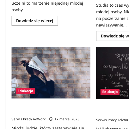
uczelni to marzenie niejednej młodej
Studia to czas w
osoby....
młodej osoby. Ni
na poszerzanie z
Dowiedz
Dowiedz się więcej
się
nawiązywanie...
więcej
o
Dowiedz się w
Studia
w
USA
–
przewodnik
od
A
do
Z
Edukacja
Edukacja
Czy warto iść na studia? Za i przeciw
Jak szybko nauc
wyższej edukacji
5 sposobów!
Serwis Pracy AdWork
17 marca, 2023
Serwis Pracy AdWor
Młodzi ludzie, którzy zastanawiają się
Jeśli chcesz w s