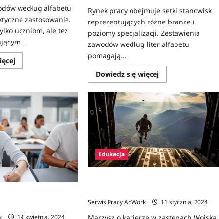
odów według alfabetu
Rynek pracy obejmuje setki stanowisk
ktyczne zastosowanie.
reprezentujących różne branże i
tylko uczniom, ale też
poziomy specjalizacji. Zestawienia
jącym...
zawodów według liter alfabetu
pomagają...
Dowiedz
ięcej
się
Dowiedz
więcej
Dowiedz się więcej
się
o
więcej
Zawody
o
na
Zawody
C
na
–
B
lista
–
zawodów
lista
z
z
opisami
opisami
Edukacja
Jak się dostać na studia wojskowe
(mundurowe)?
 szkoły policealnej?
Serwis Pracy AdWork
11 stycznia, 2024
k
14 kwietnia, 2024
Marzysz o karierze w zastępach Wojska