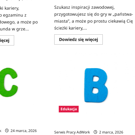
Szukasz inspiracji zawodowej,
i kariery,
przygotowujesz się do gry w „państwa-
o egzaminu z
miasta”, a może po prostu ciekawią Cię
dowego, a może po
ścieżki kariery,...
runda w grze...
Dowiedz
Dowiedz się więcej
Dowiedz
ięcej
się
się
więcej
więcej
o
o
Zawody
Zawody
na
na
D
E
Edukacja
ista zawodów z opisami
Zawody na B – lista z opisami
k
24 marca, 2026
Serwis Pracy AdWork
2 marca, 2026