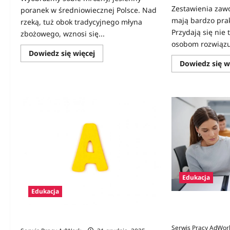
Zestawienia zaw
poranek w średniowiecznej Polsce. Nad
mają bardzo pra
rzeką, tuż obok tradycyjnego młyna
Przydają się nie 
zbożowego, wznosi się...
osobom rozwiązu
Dowiedz
Dowiedz się więcej
się
Dowiedz się w
więcej
o
Ginące
zawody
w
Polsce:
Kim
był
folusznik
i
dlaczego
jego
praca
była
warta
fortunę?
Edukacja
Edukacja
Czy warto iść do
Plusy i minusy!
Zawód na A – lista z opisami
Serwis Pracy AdWor