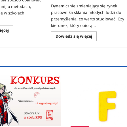
Dynamicznie zmieniający się rynek
mnij o metodach,
pracownika skłania młodych ludzi do
ię w szkołach
przemyślenia, co warto studiować. Czy
kierunek, który obiorą...
Dowiedz
ięcej
się
Dowiedz
Dowiedz się więcej
więcej
się
o
więcej
Jak
o
szybko
Jaki
nauczyć
kierunek
się
warto
języka
studiować,
obcego?
by
5
zapewnić
sposobów!
sobie
miejsce
na
rynku
pracy?