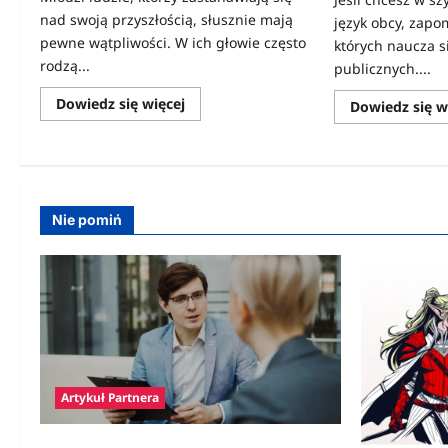
nad swoją przyszłością, słusznie mają
język obcy, zapo
pewne wątpliwości. W ich głowie często
których naucza s
rodzą...
publicznych....
Dowiedz
Dowiedz się więcej
Dowiedz się w
się
więcej
o
Czy
warto
iść
na
studia?
Nie pomiń
Za
i
przeciw
wyższej
edukacji
Artykuł Partnera