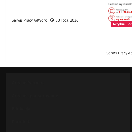
Polski prawnik w Niemczech – jak znaleźć
specjalistę i kiedy jego pomoc jest
niezbędna?
Serwis Pracy AdWork
30 lipca, 2026
Artykuł Pa
Konkurs Gam
rynku pracy 
Serwis Pracy A
Artykuł Partnera
Artykuł sponsorowany
Edukacja
Poradnik