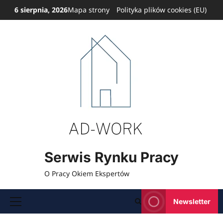
Przejdź
6 sierpnia, 2026
Mapa strony
Polityka plików cookies (EU)
do
treści
Serwis Rynku Pracy
O Pracy Okiem Ekspertów
Newsletter
Menu
główne