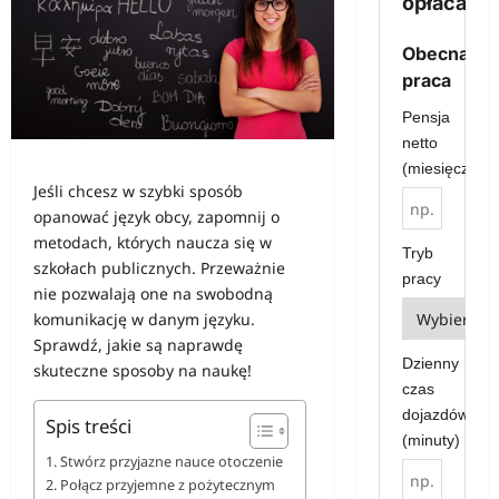
opłaca?
Obecna
praca
Pensja
netto
(miesięcznie)
Jeśli chcesz w szybki sposób
opanować język obcy, zapomnij o
metodach, których naucza się w
Tryb
szkołach publicznych. Przeważnie
pracy
nie pozwalają one na swobodną
komunikację w danym języku.
Sprawdź, jakie są naprawdę
Dzienny
skuteczne sposoby na naukę!
czas
dojazdów
Spis treści
(minuty)
Stwórz przyjazne nauce otoczenie
Połącz przyjemne z pożytecznym