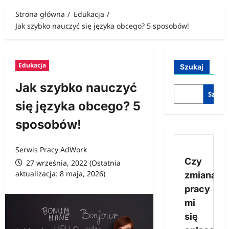
Strona główna
Edukacja
Jak szybko nauczyć się języka obcego? 5 sposobów!
Edukacja
Szukaj
Jak szybko nauczyć
Szukaj
się języka obcego? 5
sposobów!
Serwis Pracy AdWork
Czy
27 września, 2022 (Ostatnia
aktualizacja: 8 maja, 2026)
zmiana
pracy
mi
się