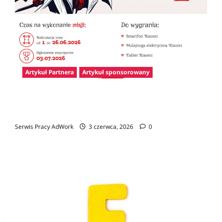
Artykuł Partnera
Artykuł sponsorowany
Konkurs Gamer CV – pierwszy krok na rynku
pracy i szansa na atrakcyjne nagrody
Serwis Pracy AdWork
3 czerwca, 2026
0