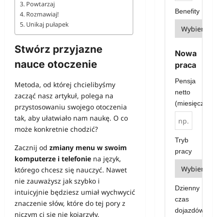
Powtarzaj
Benefity
Rozmawiaj!
Unikaj pułapek
Stwórz przyjazne
Nowa
nauce otoczenie
praca
Pensja
Metoda, od której chcielibyśmy
netto
zacząć nasz artykuł, polega na
(miesięcznie)
przystosowaniu swojego otoczenia
tak, aby ułatwiało nam naukę. O co
może konkretnie chodzić?
Tryb
Zacznij od
zmiany menu w swoim
pracy
komputerze i telefonie
na język,
którego chcesz się nauczyć. Nawet
nie zauważysz jak szybko i
Dzienny
intuicyjnie będziesz umiał wychwycić
czas
znaczenie słów, które do tej pory z
dojazdów
niczym ci się nie kojarzyły.