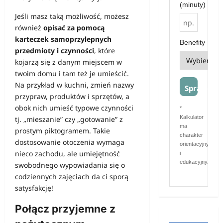
(minuty)
Jeśli masz taką możliwość, możesz
również
opisać za pomocą
karteczek samoprzylepnych
Benefity
przedmioty i czynności
, które
kojarzą się z danym miejscem w
twoim domu i tam też je umieścić.
Na przykład w kuchni, zmień nazwy
Sprawdź
przypraw, produktów i sprzętów, a
obok nich umieść typowe czynności
*
Kalkulator
tj. „mieszanie” czy „gotowanie” z
ma
prostym piktogramem. Takie
charakter
dostosowanie otoczenia wymaga
orientacyjny
nieco zachodu, ale umiejętność
i
edukacyjny.
swobodnego wypowiadania się o
codziennych zajęciach da ci sporą
satysfakcję!
Połącz przyjemne z