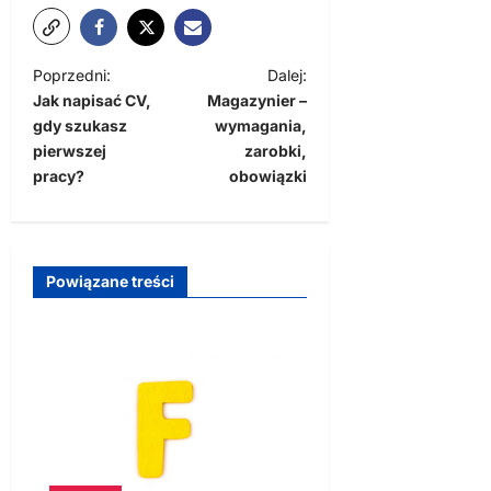
Z
Poprzedni:
Dalej:
Jak napisać CV,
Magazynier –
o
gdy szukasz
wymagania,
b
pierwszej
zarobki,
a
pracy?
obowiązki
c
z
w
Powiązane treści
p
i
s
y