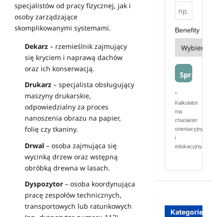
specjalistów od pracy fizycznej, jak i
osoby zarządzające
skomplikowanymi systemami.
Benefity
Dekarz
– rzemieślnik zajmujący
się kryciem i naprawą dachów
oraz ich konserwacją.
Sprawdź
Drukarz
– specjalista obsługujący
*
maszyny drukarskie,
Kalkulator
odpowiedzialny za proces
ma
nanoszenia obrazu na papier,
charakter
folię czy tkaniny.
orientacyjny
i
Drwal
– osoba zajmująca się
edukacyjny.
wycinką drzew oraz wstępną
obróbką drewna w lasach.
Dyspozytor
– osoba koordynująca
pracę zespołów technicznych,
transportowych lub ratunkowych
Kategorie