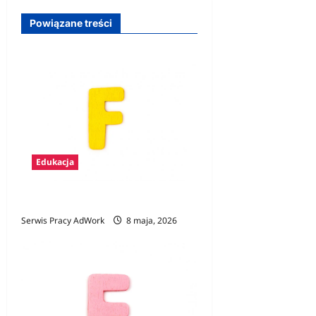
p
Powiązane treści
i
s
y
Edukacja
Zawody na F
Serwis Pracy AdWork
8 maja, 2026