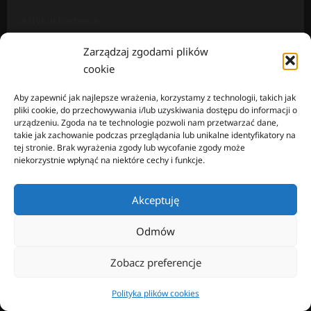
Artykuł Partnera
Zarządzaj zgodami plików
Artykuł sponsorowany
cookie
Edukacja
Aby zapewnić jak najlepsze wrażenia, korzystamy z technologii, takich jak
pliki cookie, do przechowywania i/lub uzyskiwania dostępu do informacji o
Poradnik
urządzeniu. Zgoda na te technologie pozwoli nam przetwarzać dane,
takie jak zachowanie podczas przeglądania lub unikalne identyfikatory na
Prawo pracy
tej stronie. Brak wyrażenia zgody lub wycofanie zgody może
niekorzystnie wpłynąć na niektóre cechy i funkcje.
Rynek pracy
Akceptuję
Wiadomości
Odmów
Zobacz preferencje
Mapa strony
Polityka plików cookies