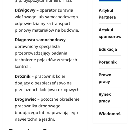
(np. dyspozytor numeru 112).
Dźwigowy
– operator żurawia
Artykuł
wieżowego lub samochodowego,
Partnera
odpowiedzialny za transport
Artykuł
pionowy materiałów na budowie.
sponsorowany
Diagnosta samochodowy
–
uprawniony specjalista
Edukacja
przeprowadzający badania
techniczne pojazdów w stacjach
Poradnik
kontroli.
Prawo
Dróżnik
– pracownik kolei
pracy
dbający o bezpieczeństwo na
przejazdach kolejowo-drogowych.
Rynek
Drogowiec
– potoczne określenie
pracy
pracownika drogowego
budującego lub naprawiającego
Wiadomości
nawierzchnie jezdni.