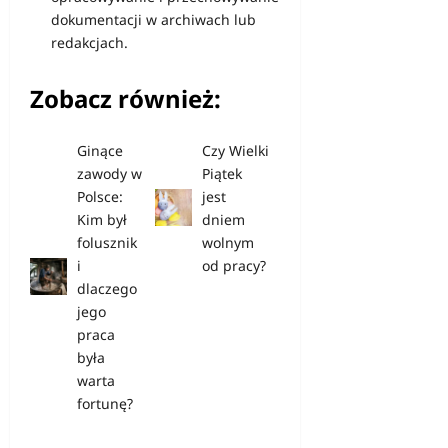
dokumentacji w archiwach lub
redakcjach.
Zobacz również:
Ginące
Czy Wielki
zawody w
Piątek
Polsce:
jest
Kim był
dniem
folusznik
wolnym
i
od pracy?
dlaczego
jego
praca
była
warta
fortunę?