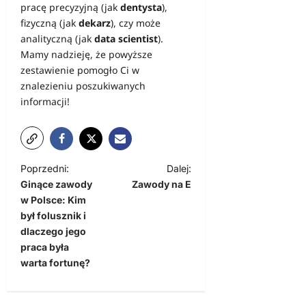
pracę precyzyjną (jak
dentysta
),
fizyczną (jak
dekarz
), czy może
analityczną (jak
data scientist
).
Mamy nadzieję, że powyższe
zestawienie pomogło Ci w
znalezieniu poszukiwanych
informacji!
Z
Poprzedni:
Dalej:
Ginące zawody
Zawody na E
o
w Polsce: Kim
b
był folusznik i
a
dlaczego jego
praca była
c
warta fortunę?
z
w