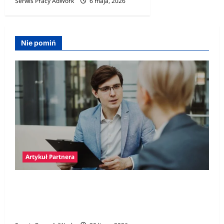
Serwis Pracy AdWork
6 maja, 2026
Nie pomiń
Artykuł Partnera
Polski prawnik w Niemczech – jak znaleźć
specjalistę i kiedy jego pomoc jest
niezbędna?