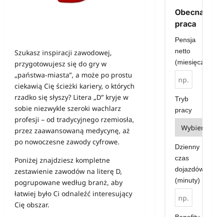
Obecna
praca
Pensja
netto
Szukasz inspiracji zawodowej,
(miesięcznie)
przygotowujesz się do gry w
„państwa-miasta”, a może po prostu
ciekawią Cię ścieżki kariery, o których
rzadko się słyszy? Litera „D” kryje w
Tryb
sobie niezwykle szeroki wachlarz
pracy
profesji – od tradycyjnego rzemiosła,
przez zaawansowaną medycynę, aż
po nowoczesne zawody cyfrowe.
Dzienny
czas
Poniżej znajdziesz kompletne
dojazdów
zestawienie zawodów na literę D,
(minuty)
pogrupowane według branż, aby
łatwiej było Ci odnaleźć interesujący
Cię obszar.