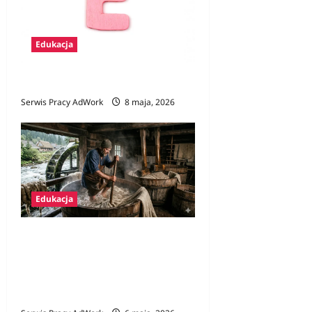
Edukacja
Zawody na E
Serwis Pracy AdWork
8 maja, 2026
Edukacja
Ginące zawody w Polsce:
Kim był folusznik i dlaczego
jego praca była warta
fortunę?