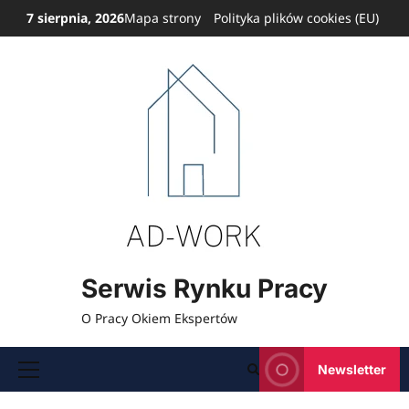
Przejdź
7 sierpnia, 2026
Mapa strony
Polityka plików cookies (EU)
do
treści
Serwis Rynku Pracy
O Pracy Okiem Ekspertów
Newsletter
Menu
główne