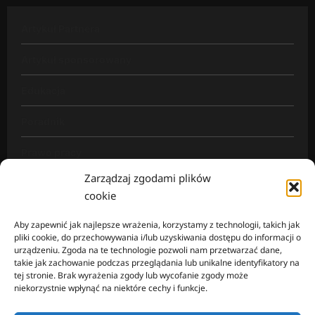
Artykuł Partnera
Artykuł sponsorowany
Edukacja
Poradnik
Prawo pracy
Zarządzaj zgodami plików
Rynek pracy
cookie
Wiadomości
Aby zapewnić jak najlepsze wrażenia, korzystamy z technologii, takich jak
pliki cookie, do przechowywania i/lub uzyskiwania dostępu do informacji o
urządzeniu. Zgoda na te technologie pozwoli nam przetwarzać dane,
takie jak zachowanie podczas przeglądania lub unikalne identyfikatory na
tej stronie. Brak wyrażenia zgody lub wycofanie zgody może
Mapa strony
niekorzystnie wpłynąć na niektóre cechy i funkcje.