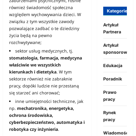
zaburzeniami psychicznymi, rośnie
również świadomość społeczna
Kategorie
względem wychowywania dzieci. W
związku z tym wszystkie zawody
Artykuł
pozwalające zadbać o te dziedziny
Partnera
życia będą na pewno
rozchwytywane;
Artykuł
sektor usług medycznych, tj.
sponsorowany
stomatologia, farmacja, medycyna
właściwie we wszystkich
Edukacja
kierunkach i dietetyka
. W tym
sektorze również nie zabraknie
Poradnik
pracy, dopóki ludzie nie przestaną
Prawo
się starzeć ani chorować;
pracy
inne umiejętności techniczne, jak
np.
mechatronika, energetyka,
Rynek
ochrona środowiska,
pracy
cyberbezpieczeństwo, automatyka i
robotyka czy inżynieria
.
Wiadomości