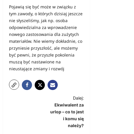
Pojawią się być może w związku z
tym zawody, o których dzisiaj jeszcze
nie słyszeliśmy, jak np. osoba
odpowiedzialna za wprowadzenie
nowego zastosowania dla zużytych
materiałów.
Nie wiemy dokładnie, co
przyniesie przyszłość, ale możemy
być pewni, że przyszłe pokolenia
muszą być nastawione na
nieustające zmiany i rozwój
Z
Dalej:
Ekwiwalent za
o
urlop – co to jest
b
i komu się
a
należy?