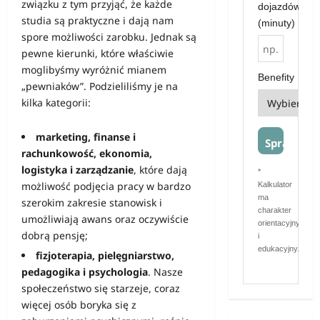
związku z tym przyjąć, że każde
dojazdów
studia są praktyczne i dają nam
(minuty)
spore możliwości zarobku. Jednak są
pewne kierunki, które właściwie
moglibyśmy wyróżnić mianem
Benefity
„pewniaków”. Podzieliliśmy je na
kilka kategorii:
marketing, finanse i
Sprawdź
rachunkowość, ekonomia,
logistyka i zarządzanie
, które dają
*
możliwość podjęcia pracy w bardzo
Kalkulator
ma
szerokim zakresie stanowisk i
charakter
umożliwiają
awans
oraz oczywiście
orientacyjny
dobrą pensję;
i
edukacyjny.
fizjoterapia, pielęgniarstwo,
pedagogika i psychologia
. Nasze
społeczeństwo się starzeje, coraz
więcej osób boryka się z