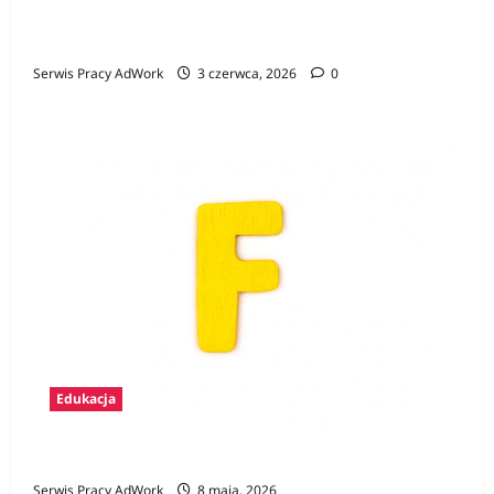
Konkurs Gamer CV – pierwszy krok na rynku
pracy i szansa na atrakcyjne nagrody
Serwis Pracy AdWork
3 czerwca, 2026
0
Edukacja
Zawody na F
Serwis Pracy AdWork
8 maja, 2026