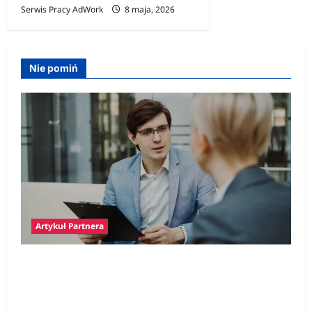
Serwis Pracy AdWork
8 maja, 2026
Nie pomiń
Artykuł Partnera
Polski prawnik w Niemczech – jak znaleźć
specjalistę i kiedy jego pomoc jest
niezbędna?