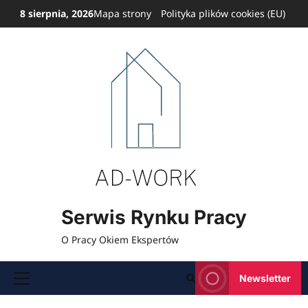
Przejdź
8 sierpnia, 2026
Mapa strony
Polityka plików cookies (EU)
do
treści
Serwis Rynku Pracy
O Pracy Okiem Ekspertów
Newsletter
Menu
główne