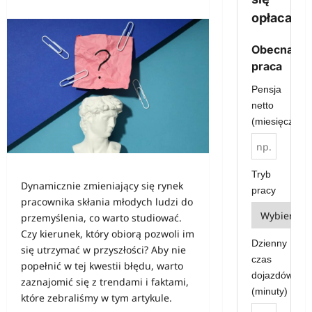
opłaca?
Obecna
praca
Pensja
netto
(miesięcznie)
Tryb
Dynamicznie zmieniający się rynek
pracy
pracownika skłania młodych ludzi do
przemyślenia, co warto studiować.
Czy kierunek, który obiorą pozwoli im
Dzienny
się utrzymać w przyszłości? Aby nie
czas
popełnić w tej kwestii błędu, warto
dojazdów
zaznajomić się z trendami i faktami,
(minuty)
które zebraliśmy w tym artykule.