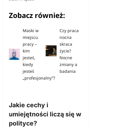
Zobacz również:
Maski w
Czy praca
miejscu
nocna
pracy –
skraca
kim
życie?
jesteś,
Nocne
kiedy
zmiany a
jesteś
badania
„profesjonalny”?
Jakie cechy i
umiejętności liczą się w
polityce?