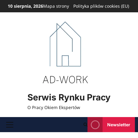
Przejdź
10 sierpnia, 2026
Mapa strony
Polityka plików cookies (EU)
do
treści
Serwis Rynku Pracy
O Pracy Okiem Ekspertów
Newsletter
Menu
główne