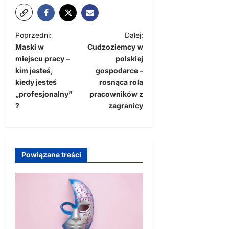
Z
Poprzedni:
Dalej:
Maski w
Cudzoziemcy w
o
miejscu pracy –
polskiej
b
kim jesteś,
gospodarce –
a
kiedy jesteś
rosnąca rola
„profesjonalny”
pracowników z
c
?
zagranicy
z
w
p
Powiązane treści
i
s
y