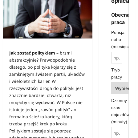
opłaca?
Obecna
praca
Pensja
netto
(miesięcznie)
Jak zostać politykiem
– brzmi
abstrakcyjnie? Prawdopodobnie
dlatego, bo polityka kojarzy się z
Tryb
zamkniętym światem partii, układów
pracy
i wieloletnich karier. W
rzeczywistości droga do polityki jest
znacznie bardziej otwarta, niż
Dzienny
mogłoby się wydawać. W Polsce nie
czas
istnieje jeden „zawód polityk” ani
dojazdów
formalna ścieżka kariery, którą
(minuty)
trzeba przejść krok po kroku.
Politykiem zostaje się poprzez
zdobycie mandatu lub realny wpływ