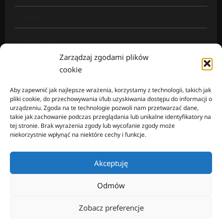
Poradnik
Prawo pracy
Zarządzaj zgodami plików
Rynek pracy
cookie
Wiadomości
Aby zapewnić jak najlepsze wrażenia, korzystamy z technologii, takich jak
pliki cookie, do przechowywania i/lub uzyskiwania dostępu do informacji o
urządzeniu. Zgoda na te technologie pozwoli nam przetwarzać dane,
takie jak zachowanie podczas przeglądania lub unikalne identyfikatory na
tej stronie. Brak wyrażenia zgody lub wycofanie zgody może
Mapa strony
niekorzystnie wpłynąć na niektóre cechy i funkcje.
Akceptuję
Odmów
Home
Edukacja
Poradnik
Prawo pracy
Rynek pracy
Mapa strony
Polityka plików cookies (EU)
Zobacz preferencje
Copyright Ad-Work © Wszelkie prawa zastrzeżone.
|