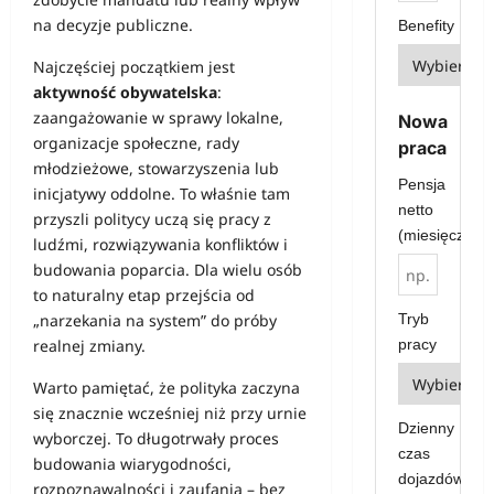
na decyzje publiczne.
Benefity
Najczęściej początkiem jest
aktywność obywatelska
:
zaangażowanie w sprawy lokalne,
Nowa
organizacje społeczne, rady
praca
młodzieżowe, stowarzyszenia lub
Pensja
inicjatywy oddolne. To właśnie tam
netto
przyszli politycy uczą się pracy z
(miesięcznie)
ludźmi, rozwiązywania konfliktów i
budowania poparcia. Dla wielu osób
to naturalny etap przejścia od
Tryb
„narzekania na system” do próby
pracy
realnej zmiany.
Warto pamiętać, że polityka zaczyna
się znacznie wcześniej niż przy urnie
Dzienny
wyborczej. To długotrwały proces
czas
budowania wiarygodności,
dojazdów
rozpoznawalności i zaufania – bez