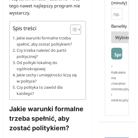
(minuty)
tego nawet najlepszy program nie
wystarczy.
Benefity
Spis treści
Jakie warunki formalne trzeba
spełnić, aby zostać politykiem?
Czy trzeba należeć do partii
Sprawdź
politycznej?
Od polityki lokalnej do
*
ogólnokrajowej
Kalkulator
Jakie cechy i umiejętności liczą się
ma
w polityce?
charakter
Czy polityka to zawód dla
orientacyjny
każdego?
i
edukacyjny.
Jakie warunki formalne
trzeba spełnić, aby
zostać politykiem?