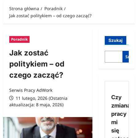
Strona główna
Poradnik
Jak zostać politykiem – od czego zacząć?
Poradnik
Szukaj
Jak zostać
Szukaj
politykiem – od
czego zacząć?
Serwis Pracy AdWork
Czy
11 lutego, 2026 (Ostatnia
aktualizacja: 8 maja, 2026)
zmiana
pracy
mi
się