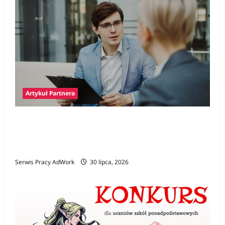
Artykuł Partnera
Polski prawnik w Niemczech – jak znaleźć
specjalistę i kiedy jego pomoc jest
niezbędna?
Serwis Pracy AdWork
30 lipca, 2026