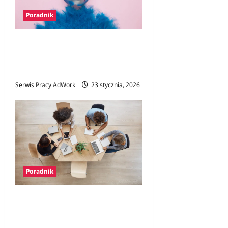
Poradnik
Maski w miejscu pracy – kim
jesteś, kiedy jesteś
„profesjonalny”?
Serwis Pracy AdWork
23 stycznia, 2026
Poradnik
„No meeting days” – czyli
dni bez spotkań a
produktywność