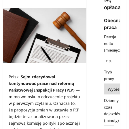
opłaca?
Obecna
praca
Pensja
netto
(miesięcznie)
Tryb
Polski
Sejm zdecydował
pracy
kontynuować prace nad reformą
Państwowej Inspekcji Pracy (PIP)
—
mimo wniosku o odrzucenie projektu
Dzienny
w pierwszym czytaniu. Oznacza to,
czas
że propozycja zmian w ustawie o PIP
dojazdów
będzie teraz analizowana przez
(minuty)
sejmową komisję polityki społecznej i