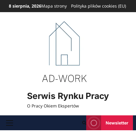
Przejdź
8 sierpnia, 2026
Mapa strony
Polityka plików cookies (EU)
do
treści
Serwis Rynku Pracy
O Pracy Okiem Ekspertów
Newsletter
Menu
główne