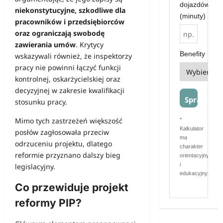
dojazdów
niekonstytucyjne, szkodliwe dla
(minuty)
pracowników i przedsiębiorców
oraz ograniczają swobodę
zawierania umów
. Krytycy
Benefity
wskazywali również, że inspektorzy
pracy nie powinni łączyć funkcji
kontrolnej, oskarżycielskiej oraz
decyzyjnej w zakresie kwalifikacji
Sprawdź
stosunku pracy.
Mimo tych zastrzeżeń większość
*
Kalkulator
posłów zagłosowała przeciw
ma
odrzuceniu projektu, dlatego
charakter
reformie przyznano dalszy bieg
orientacyjny
i
legislacyjny.
edukacyjny.
Co przewiduje projekt
reformy PIP?