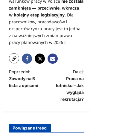
warunków pracy w Polsce
nie została
zamknięta — przeciwnie, wkracza
w kolejny etap legislacyjny
. Dla
pracowników, pracodawców i
ekspertów rynku pracy jest to jedna
z najważniejszych zmian prawa
pracy planowanych w 2026 r.
Z
Poprzedni:
Dalej:
Zawody na B –
Praca na
o
lista z opisami
lotnisku – Jak
b
wygląda
a
rekrutacja?
c
z
w
Powiązane treści