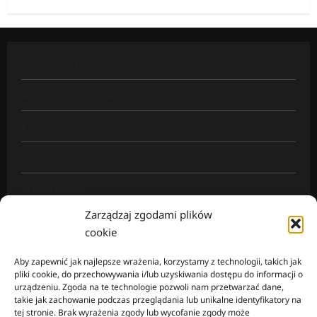
Artykuł Partnera
Artykuł sponsorowany
Edukacja
Poradnik
Prawo pracy
Zarządzaj zgodami plików
Rynek pracy
cookie
Wiadomości
Aby zapewnić jak najlepsze wrażenia, korzystamy z technologii, takich jak
pliki cookie, do przechowywania i/lub uzyskiwania dostępu do informacji o
urządzeniu. Zgoda na te technologie pozwoli nam przetwarzać dane,
takie jak zachowanie podczas przeglądania lub unikalne identyfikatory na
tej stronie. Brak wyrażenia zgody lub wycofanie zgody może