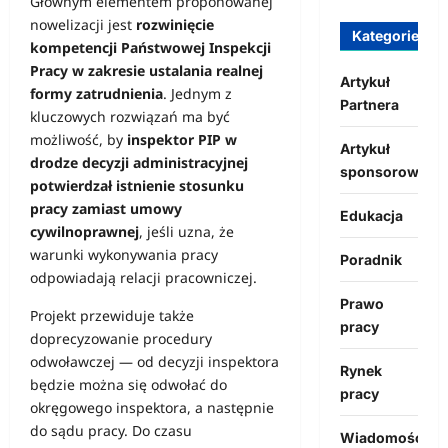
Głównym elementem proponowanej
nowelizacji jest
rozwinięcie
Kategorie
kompetencji Państwowej Inspekcji
Pracy w zakresie ustalania realnej
Artykuł
formy zatrudnienia
. Jednym z
Partnera
kluczowych rozwiązań ma być
możliwość, by
inspektor PIP w
Artykuł
drodze decyzji administracyjnej
sponsorowany
potwierdzał istnienie stosunku
pracy zamiast umowy
Edukacja
cywilnoprawnej
, jeśli uzna, że
warunki wykonywania pracy
Poradnik
odpowiadają relacji pracowniczej.
Prawo
Projekt przewiduje także
pracy
doprecyzowanie procedury
odwoławczej — od decyzji inspektora
Rynek
będzie można się odwołać do
pracy
okręgowego inspektora, a następnie
do sądu pracy. Do czasu
Wiadomości