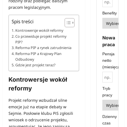
rodziny oraz podlegać dalszym
pracom legislacyjnym.
Benefity
Spis treści
Kontrowersje wokół reformy
Co przewiduje projekt reformy
Nowa
PIP?
praca
Reforma PIP a rynek zatrudnienia
Reforma PIP a Krajowy Plan
Pensja
Odbudowy
netto
Gdzie jest projekt teraz?
(miesięcznie)
Kontrowersje wokół
reformy
Tryb
pracy
Projekt reformy wzbudzał silne
emocje już na etapie debaty w
Sejmie. Posłowie klubu PiS zgłosili
Dzienny
wniosek o odrzucenie projektu,
czas
argumentując, że jego zapisy są