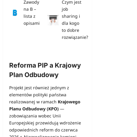
Zawody
Czym jest
na B –
job
lista z
sharing i
opisami
dla kogo
to dobre
rozwiązanie?
Reforma PIP a Krajowy
Plan Odbudowy
Projekt jest również jednym z
elementów polityki państwa
realizowanej w ramach
Krajowego
Planu Odbudowy (KPO)
—
zobowiązania wobec Unii
Europejskiej przewidują wdrożenie
odpowiednich reform do czerwca
2026 r. Niezrealizowanie kamieni