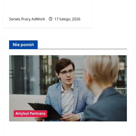
gospodarce – rosnąca rola
pracowników z zagranicy
Serwis Pracy AdWork
17 lutego, 2026
Nie pomiń
Artykuł Partnera
Polski prawnik w Niemczech – jak znaleźć