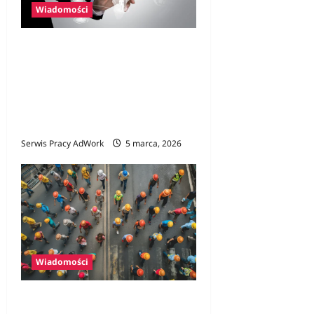
Wiadomości
Rynek pracy w Polsce
wygląda dobrze w
statystykach.
Rzeczywistość bywa
bardziej skomplikowana
Serwis Pracy AdWork
5 marca, 2026
Wiadomości
Cudzoziemcy w polskiej