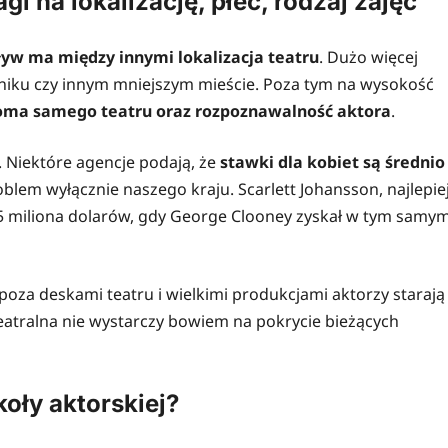
 na lokalizację, płeć, rodzaj zajęć
ływ ma między innymi lokalizacja teatru
. Dużo więcej
bniku czy innym mniejszym mieście. Poza tym na wysokość
oma samego teatru oraz rozpoznawalność aktora
.
. Niektóre agencje podają, że
stawki dla kobiet są średnio
roblem wyłącznie naszego kraju. Scarlett Johansson, najlepie
,5 miliona dolarów, gdy George Clooney zyskał w tym samy
 poza deskami teatru i wielkimi produkcjami aktorzy starają
teatralna nie wystarczy bowiem na pokrycie bieżących
oły aktorskiej?