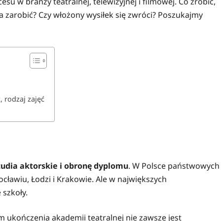
su w branży teatralnej, telewizyjnej i filmowej. Co zrobić,
a zarobić? Czy włożony wysiłek się zwróci? Poszukajmy
 rodzaj zajęć
tudia aktorskie i obronę dyplomu
. W Polsce państwowych
cławiu, Łodzi i Krakowie. Ale w największych
 szkoły.
m ukończenia akademii teatralnej nie zawsze jest