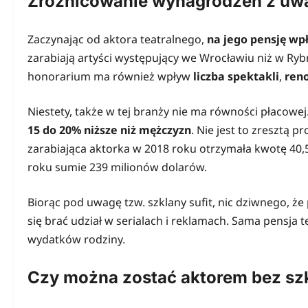
Zróżnicowanie wynagrodzeń z uwagi
Zaczynając od aktora teatralnego,
na jego pensję wp
zarabiają artyści występujący we Wrocławiu niż w Ry
honorarium ma również wpływ
liczba spektakli
,
ren
Niestety, także w tej branży nie ma równości płacowej
15 do 20% niższe niż mężczyzn
. Nie jest to zresztą p
zarabiająca aktorka w 2018 roku otrzymała kwotę 40
roku sumie 239 milionów dolarów.
Biorąc pod uwagę tzw. szklany sufit, nic dziwnego, że
się brać udział w serialach i reklamach. Sama pensja 
wydatków rodziny.
Czy można zostać aktorem bez szk