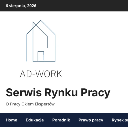
Przejdź
6 sierpnia, 2026
do
treści
Serwis Rynku Pracy
O Pracy Okiem Ekspertów
Home
Edukacja
Poradnik
Prawo pracy
Rynek p