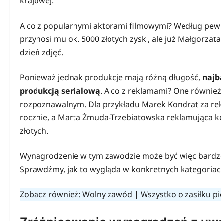
krajowej.
A co z popularnymi aktorami filmowymi? Według pewny
przynosi mu ok. 5000 złotych zyski, ale już Małgorza
dzień zdjęć.
Ponieważ jednak produkcje mają różną długość,
najba
produkcją serialową
. A co z reklamami? One również
rozpoznawalnym. Dla przykładu Marek Kondrat za rek
rocznie, a Marta Żmuda-Trzebiatowska reklamująca ko
złotych.
Wynagrodzenie w tym zawodzie może być więc bardzo
Sprawdźmy, jak to wygląda w konkretnych kategoria
Zobacz również:
Wolny zawód
|
Wszystko o zasiłku p