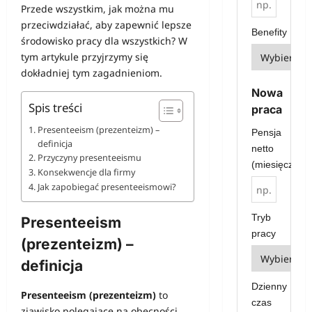
Przede wszystkim, jak można mu
przeciwdziałać, aby zapewnić lepsze
Benefity
środowisko pracy dla wszystkich? W
tym artykule przyjrzymy się
dokładniej tym zagadnieniom.
Nowa
Spis treści
praca
Presenteeism (prezenteizm) –
Pensja
definicja
netto
Przyczyny presenteeismu
(miesięcznie)
Konsekwencje dla firmy
Jak zapobiegać presenteeismowi?
Tryb
Presenteeism
pracy
(prezenteizm) –
definicja
Dzienny
Presenteeism (prezenteizm)
to
czas
zjawisko polegające na obecności