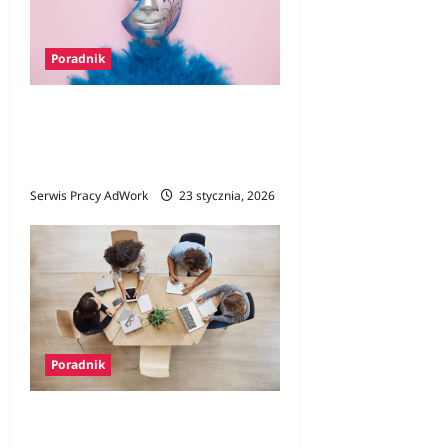
Poradnik
Maski w miejscu pracy – kim
jesteś, kiedy jesteś
„profesjonalny”?
Serwis Pracy AdWork
23 stycznia, 2026
Poradnik
„No meeting days” – czyli
dni bez spotkań a