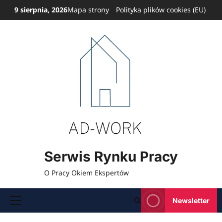
Przejdź
9 sierpnia, 2026
Mapa strony
Polityka plików cookies (EU)
do
treści
Serwis Rynku Pracy
O Pracy Okiem Ekspertów
Newsletter
Menu
główne