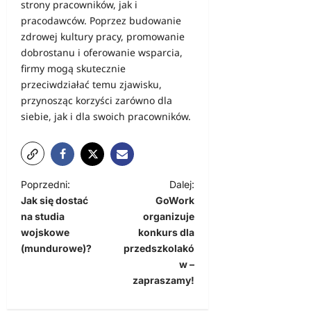
strony pracowników, jak i
pracodawców. Poprzez budowanie
zdrowej kultury pracy, promowanie
dobrostanu i oferowanie wsparcia,
firmy mogą skutecznie
przeciwdziałać temu zjawisku,
przynosząc korzyści zarówno dla
siebie, jak i dla swoich pracowników.
Z
Poprzedni:
Dalej:
Jak się dostać
GoWork
o
na studia
organizuje
b
wojskowe
konkurs dla
a
(mundurowe)?
przedszkolakó
w –
c
zapraszamy!
z