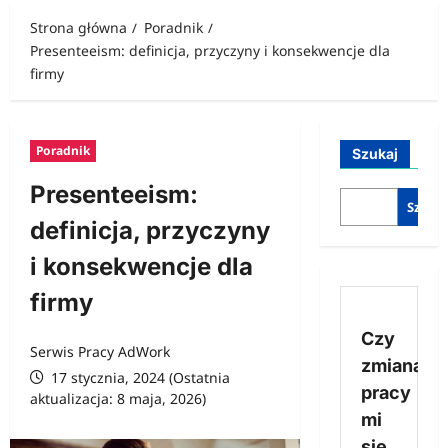
Strona główna
Poradnik
Presenteeism: definicja, przyczyny i konsekwencje dla
firmy
Poradnik
Szukaj
Presenteeism:
Szukaj
definicja, przyczyny
i konsekwencje dla
firmy
Czy
Serwis Pracy AdWork
zmiana
17 stycznia, 2024 (Ostatnia
pracy
aktualizacja: 8 maja, 2026)
mi
się