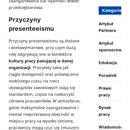
zaangażowania lub lojalności wobec
przedsiębiorstwa.
Kategorie
Przyczyny
Artykuł
presenteeismu
Partnera
Przyczyny presenteeismu są złożone
Artykuł
i wielowymiarowe, przy czym dużą
sponsorowany
rolę odgrywają one w kontekście
kultury pracy panującej w danej
Edukacja
organizacji
. Priorytety takie jak
ciągła dostępność oraz poświęcanie
Poradnik
osobistego czasu na rzecz
obowiązków zawodowych stają się
Prawo
standardem, często na niekorzyść
pracy
zdrowia pracowników. W atmosferze,
gdzie maksymalne zaangażowanie i
Rynek
niemal nieprzerwana obecność w
pracy
miejscu pracy są wysoko cenione,
Wiadomości
pracownicy mogą czuć się zmuszeni