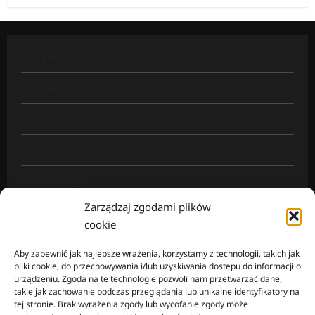
Artykuł Partnera
Artykuł sponsorowany
Edukacja
Poradnik
Prawo pracy
Zarządzaj zgodami plików
Rynek pracy
cookie
Wiadomości
Aby zapewnić jak najlepsze wrażenia, korzystamy z technologii, takich jak
pliki cookie, do przechowywania i/lub uzyskiwania dostępu do informacji o
urządzeniu. Zgoda na te technologie pozwoli nam przetwarzać dane,
takie jak zachowanie podczas przeglądania lub unikalne identyfikatory na
tej stronie. Brak wyrażenia zgody lub wycofanie zgody może
Mapa strony