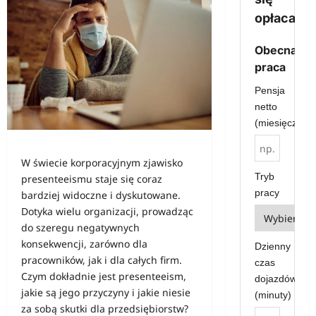
opłaca?
Obecna
praca
Pensja
netto
(miesięcznie)
W świecie korporacyjnym zjawisko
Tryb
presenteeismu staje się coraz
pracy
bardziej widoczne i dyskutowane.
Dotyka wielu organizacji, prowadząc
do szeregu negatywnych
konsekwencji, zarówno dla
Dzienny
pracowników, jak i dla całych firm.
czas
Czym dokładnie jest presenteeism,
dojazdów
jakie są jego przyczyny i jakie niesie
(minuty)
za sobą skutki dla przedsiębiorstw?