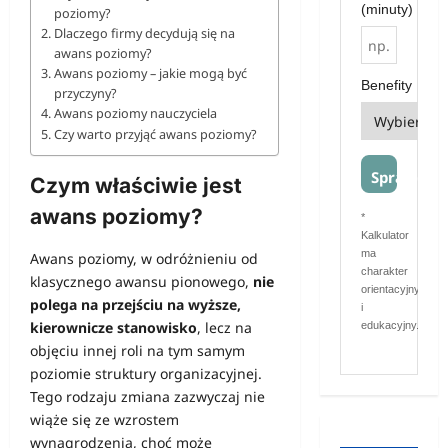
(minuty)
poziomy?
Dlaczego firmy decydują się na
awans poziomy?
Awans poziomy – jakie mogą być
Benefity
przyczyny?
Awans poziomy nauczyciela
Czy warto przyjąć awans poziomy?
Sprawdź
Czym właściwie jest
awans poziomy?
*
Kalkulator
ma
Awans poziomy, w odróżnieniu od
charakter
klasycznego awansu pionowego,
nie
orientacyjny
polega na przejściu na wyższe,
i
kierownicze stanowisko
, lecz na
edukacyjny.
objęciu innej roli na tym samym
poziomie struktury organizacyjnej.
Tego rodzaju zmiana zazwyczaj nie
wiąże się ze wzrostem
wynagrodzenia, choć może