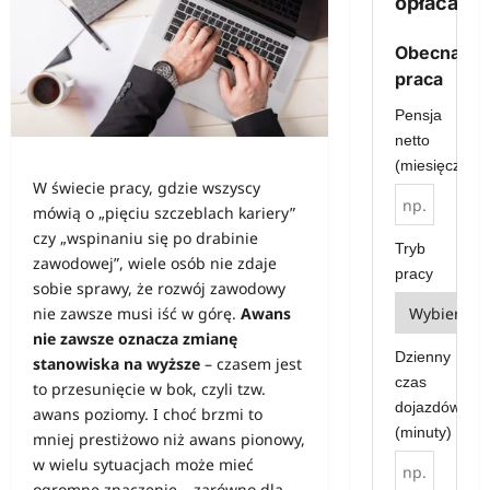
opłaca?
Obecna
praca
Pensja
netto
(miesięcznie)
W świecie pracy, gdzie wszyscy
mówią o „pięciu szczeblach kariery”
czy „wspinaniu się po drabinie
Tryb
zawodowej”, wiele osób nie zdaje
pracy
sobie sprawy, że rozwój zawodowy
nie zawsze musi iść w górę.
Awans
nie zawsze oznacza zmianę
Dzienny
stanowiska na wyższe
– czasem jest
czas
to przesunięcie w bok, czyli tzw.
dojazdów
awans poziomy. I choć brzmi to
(minuty)
mniej prestiżowo niż awans pionowy,
w wielu sytuacjach może mieć
ogromne znaczenie – zarówno dla