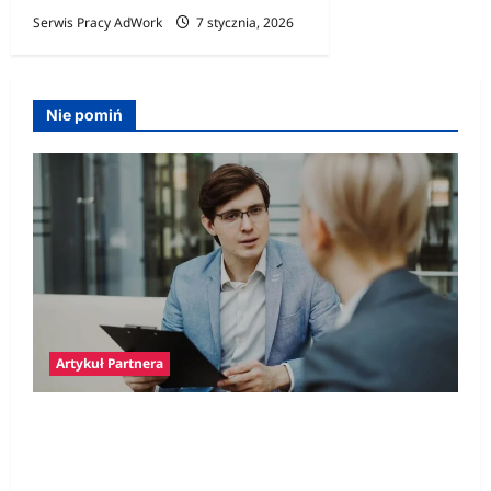
Serwis Pracy AdWork
7 stycznia, 2026
Nie pomiń
Artykuł Partnera
Polski prawnik w Niemczech – jak znaleźć
specjalistę i kiedy jego pomoc jest
niezbędna?