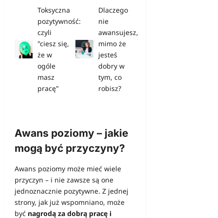
Toksyczna
Dlaczego
pozytywność:
nie
czyli
awansujesz,
"ciesz się,
mimo że
że w
jesteś
ogóle
dobry w
masz
tym, co
pracę"
robisz?
Awans poziomy – jakie
mogą być przyczyny?
Awans poziomy może mieć wiele
przyczyn – i nie zawsze są one
jednoznacznie pozytywne. Z jednej
strony, jak już wspomniano, może
być
nagrodą za dobrą pracę i