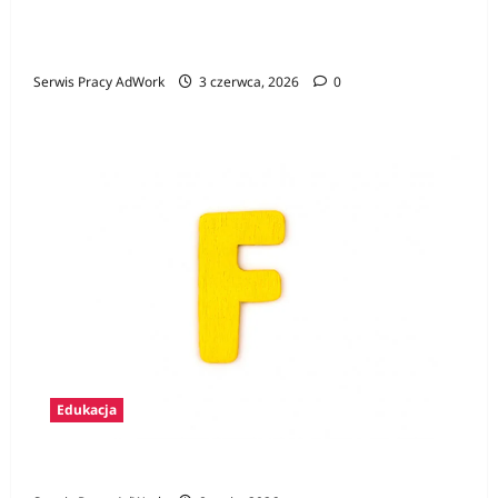
Konkurs Gamer CV – pierwszy krok na rynku
pracy i szansa na atrakcyjne nagrody
Serwis Pracy AdWork
3 czerwca, 2026
0
Edukacja
Zawody na F