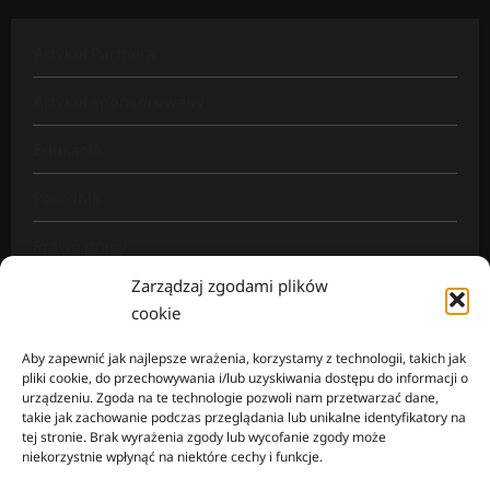
Artykuł Partnera
Artykuł sponsorowany
Edukacja
Poradnik
Prawo pracy
Zarządzaj zgodami plików
Rynek pracy
cookie
Wiadomości
Aby zapewnić jak najlepsze wrażenia, korzystamy z technologii, takich jak
pliki cookie, do przechowywania i/lub uzyskiwania dostępu do informacji o
urządzeniu. Zgoda na te technologie pozwoli nam przetwarzać dane,
takie jak zachowanie podczas przeglądania lub unikalne identyfikatory na
tej stronie. Brak wyrażenia zgody lub wycofanie zgody może
Mapa strony
niekorzystnie wpłynąć na niektóre cechy i funkcje.