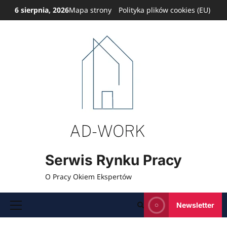
Przejdź
6 sierpnia, 2026
Mapa strony
Polityka plików cookies (EU)
do
treści
Serwis Rynku Pracy
O Pracy Okiem Ekspertów
Newsletter
Menu
główne