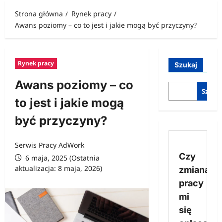
Strona główna
Rynek pracy
Awans poziomy – co to jest i jakie mogą być przyczyny?
Rynek pracy
Szukaj
Awans poziomy – co
Szukaj
to jest i jakie mogą
być przyczyny?
Serwis Pracy AdWork
Czy
6 maja, 2025 (Ostatnia
aktualizacja: 8 maja, 2026)
zmiana
pracy
mi
się