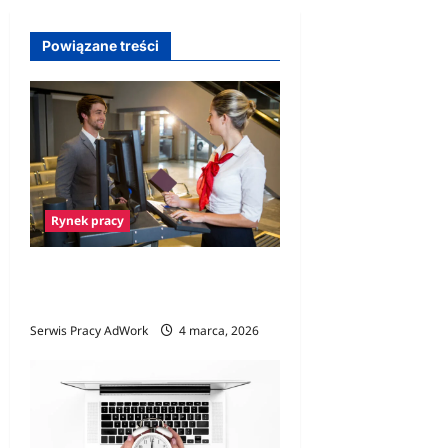
p
i
Powiązane treści
s
y
Rynek pracy
Praca na lotnisku – Jak
wygląda rekrutacja?
Serwis Pracy AdWork
4 marca, 2026