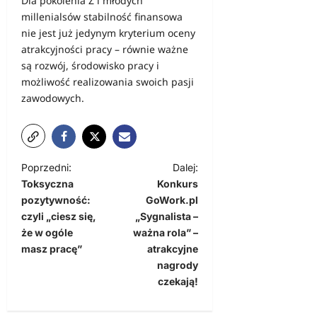
Dla pokolenia Z i młodych
millenialsów stabilność finansowa
nie jest już jedynym kryterium oceny
atrakcyjności pracy – równie ważne
są rozwój, środowisko pracy i
możliwość realizowania swoich pasji
zawodowych.
Z
Poprzedni:
Dalej:
Toksyczna
Konkurs
o
pozytywność:
GoWork.pl
b
czyli „ciesz się,
„Sygnalista –
a
że w ogóle
ważna rola” –
masz pracę”
atrakcyjne
c
nagrody
z
czekają!
w