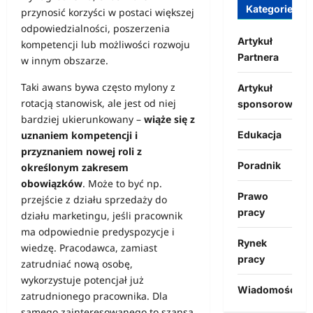
Kategorie
przynosić korzyści w postaci większej
odpowiedzialności, poszerzenia
Artykuł
kompetencji lub możliwości rozwoju
Partnera
w innym obszarze.
Taki awans bywa często mylony z
Artykuł
rotacją stanowisk, ale jest od niej
sponsorowany
bardziej ukierunkowany –
wiąże się z
Edukacja
uznaniem kompetencji i
przyznaniem nowej roli z
Poradnik
określonym zakresem
obowiązków
. Może to być np.
Prawo
przejście z działu sprzedaży do
pracy
działu marketingu, jeśli pracownik
ma odpowiednie predyspozycje i
Rynek
wiedzę. Pracodawca, zamiast
pracy
zatrudniać nową osobę,
wykorzystuje potencjał już
Wiadomości
zatrudnionego pracownika. Dla
samego zainteresowanego to szansa