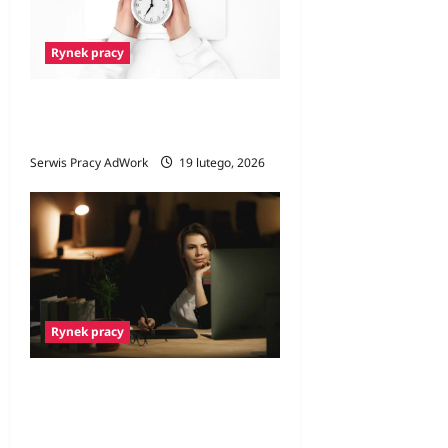
Rynek pracy
Czym jest job sharing i dla
kogo to dobre rozwiązanie?
Serwis Pracy AdWork
19 lutego, 2026
Rynek pracy
Czy praca nocna skraca
życie? Nocne zmiany a
badania