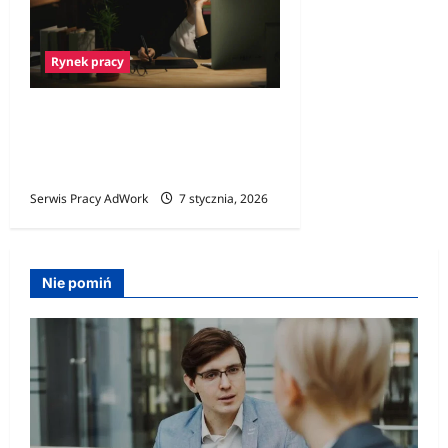
Rynek pracy
Czy praca nocna skraca
życie? Nocne zmiany a
badania
Serwis Pracy AdWork
7 stycznia, 2026
Nie pomiń