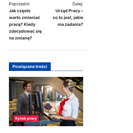
Z
Poprzedni:
Dalej:
Jak często
Urząd Pracy –
o
warto zmieniać
co to jest, jakie
b
pracę? Kiedy
ma zadania?
a
zdecydować się
na zmianę?
c
z
w
Powiązane treści
p
i
s
y
Rynek pracy