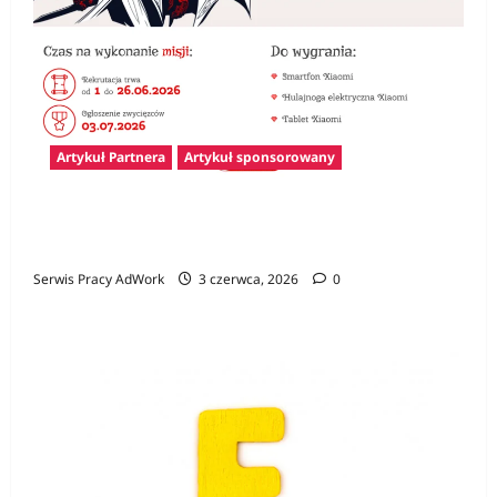
Artykuł Partnera
Artykuł sponsorowany
Konkurs Gamer CV – pierwszy krok na rynku
pracy i szansa na atrakcyjne nagrody
Serwis Pracy AdWork
3 czerwca, 2026
0