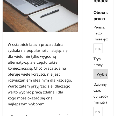
opłaca?
Obecna
praca
Pensja
netto
(miesięcznie)
W ostatnich latach praca zdalna
zyskała na popularności, stając się
dla wielu nie tylko wygodną
Tryb
alternatywą, ale często także
pracy
koniecznością. Choć praca zdalna
oferuje wiele korzyści, nie jest
rozwiązaniem idealnym dla każdego.
Dzienny
Warto zatem przyjrzeć się, dlaczego
czas
warto wybrać pracę zdalną i dla
dojazdów
kogo może okazać się ona
(minuty)
najlepszym wyborem.