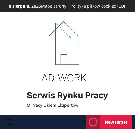
Przejdź
8 sierpnia, 2026
Mapa strony
Polityka plików cookies (EU)
do
treści
Serwis Rynku Pracy
O Pracy Okiem Ekspertów
Newsletter
Menu
główne