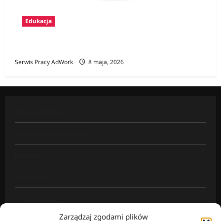
Edukacja
Zawody na E
Serwis Pracy AdWork
8 maja, 2026
Artykuł Partnera
Artykuł sponsorowany
Edukacja
Poradnik
Prawo pracy
Zarządzaj zgodami plików
Rynek pracy