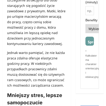
szczególnie atrakcyjna dla osób
(minuty)
starających się pogodzić życie
zawodowe z prywatnym. Matki, które
po urlopie macierzyńskim wracają
Benefity
do pracy, często cenią sobie
możliwość pracy z domu, która
umożliwia im lepszą opiekę nad
dzieckiem przy jednoczesnym
Sprawdź
kontynuowaniu kariery zawodowej.
*
Jednak warto pamiętać, że nie każda
Kalkulator
praca zdalna oferuje elastyczne
ma
godziny pracy. W niektórych
charakter
przypadkach pracownicy zdalni
orientacyjny
i
muszą dostosować się do sztywnych
edukacyjny.
ram czasowych, co może ograniczać
ich możliwości zarządzania czasem.
Mniejszy stres, lepsze
samopoczucie